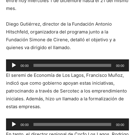
entre hoy miércoles 1 de diciembre hasta el 21 del mismo
mes.
Diego Gutiérrez, director de la Fundación Antonio
Hitschfeld, organizadora del programa junto a la
Fundación Simone de Cirene, detalló el objetivo y a
quienes va dirigido el llamado.
Reproductor
00:00
00:00
de
El seremi de Economía de Los Lagos, Francisco Muñoz,
audio
indicó que como gobierno apoyan estas iniciativas,
patrocinando a través de Sercotec a los emprendimiento
iniciales. Además, hizo un llamado a la formalización de
estas empresas.
Reproductor
00:00
00:00
de
En tanto, el director regional de Corfo Los Lagos, Rodrigo