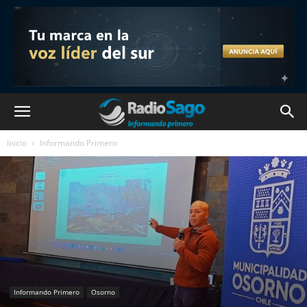
Inicio
Informando Primero
Informando Primero
Osorno