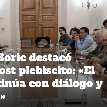
Boric destacó
st plebiscito: «El
tinúa con diálogo y
n»