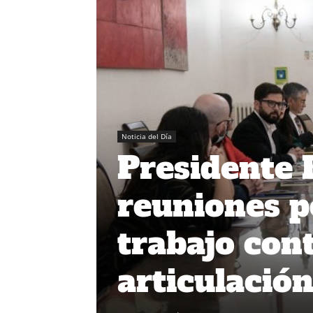
Noticia del Día
Presidente 
reuniones po
trabajo con
articulació