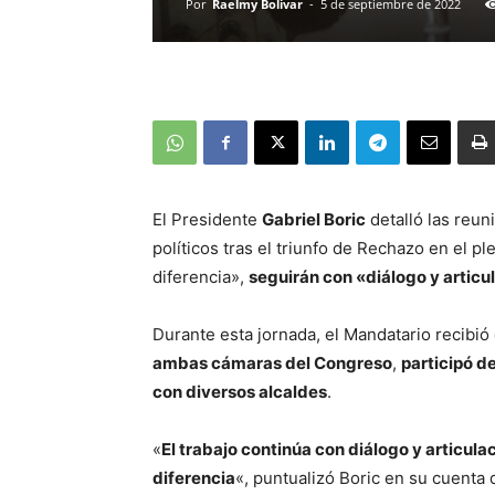
Por
Raelmy Bolivar
-
5 de septiembre de 2022
El Presidente
Gabriel Boric
detalló las reun
políticos tras el triunfo de Rechazo en el p
diferencia»,
seguirán con «diálogo y artic
Durante esta jornada, el Mandatario recibió
ambas cámaras del Congreso
,
participó d
con diversos alcaldes
.
«
El trabajo continúa con diálogo y articula
diferencia
«, puntualizó Boric en su cuenta 