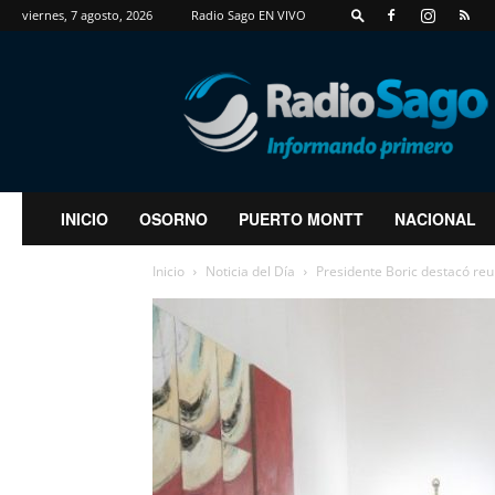
viernes, 7 agosto, 2026
Radio Sago EN VIVO
RadioSago
INICIO
OSORNO
PUERTO MONTT
NACIONAL
Inicio
Noticia del Día
Presidente Boric destacó reun