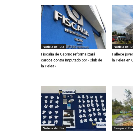
Noticia del Día
Noticia del D
Fiscalía de Osorno reformalizará
Fallece jove
cargos contra imputado por «Club de
la Pelea en 
la Pelea»
Noticia del Día
Campo al Día