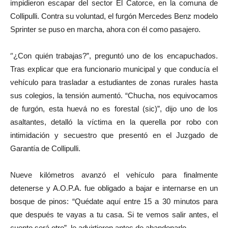
impidieron escapar del sector El Catorce, en la comuna de
Collipulli. Contra su voluntad, el furgón Mercedes Benz modelo
Sprinter se puso en marcha, ahora con él como pasajero.
“
¿Con quién trabajas?”, preguntó uno de los encapuchados.
Tras explicar que era funcionario municipal y que conducía el
vehículo para trasladar a estudiantes de zonas rurales hasta
sus colegios, la tensión aumentó. “Chucha, nos equivocamos
de furgón, esta huevá no es forestal (sic)”, dijo uno de los
asaltantes, detalló la víctima en la querella por robo con
intimidación y secuestro que presentó en el Juzgado de
Garantía de Collipulli.
Nueve kilómetros avanzó el vehículo para finalmente
detenerse y A.O.P.A. fue obligado a bajar e internarse en un
bosque de pinos: “Quédate aquí entre 15 a 30 minutos para
que después te vayas a tu casa. Si te vemos salir antes, el
cuento será otro”, le advirtieron antes de abandonarlo.