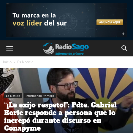
Inicio
Es Noticia
Es Noticia
Informando Primero
“¡Le exijo respeto!”: Pdte. Gabriel
Boric responde a persona que lo
increpó durante discurso en
Conapyme