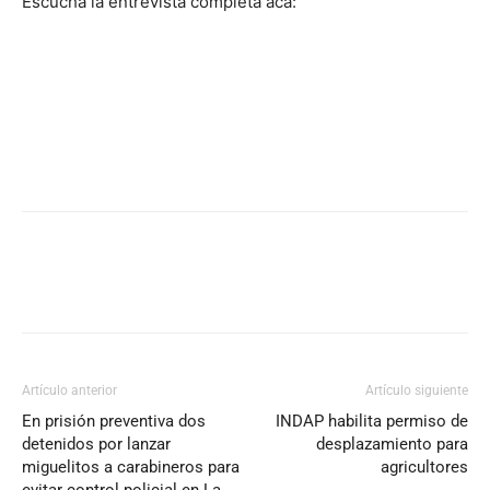
Escucha la entrevista completa acá:
Artículo anterior
Artículo siguiente
En prisión preventiva dos
INDAP habilita permiso de
detenidos por lanzar
desplazamiento para
miguelitos a carabineros para
agricultores
evitar control policial en La