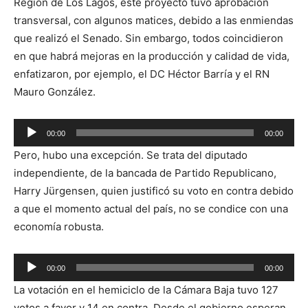
Región de Los Lagos, este proyecto tuvo aprobación
transversal, con algunos matices, debido a las enmiendas
que realizó el Senado. Sin embargo, todos coincidieron
en que habrá mejoras en la producción y calidad de vida,
enfatizaron, por ejemplo, el DC Héctor Barría y el RN
Mauro González.
Reproductor
00:00
00:00
de
Pero, hubo una excepción. Se trata del diputado
audio
independiente, de la bancada de Partido Republicano,
Harry Jürgensen, quien justificó su voto en contra debido
a que el momento actual del país, no se condice con una
economía robusta.
Reproductor
00:00
00:00
de
La votación en el hemiciclo de la Cámara Baja tuvo 127
audio
votos a favor y 14 en contra. Desde el gobierno esperan