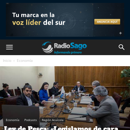
Inicio
Economía
Economía
Podcasts
Región Acuícola
Ley de Pesca: «Legislamos de cara