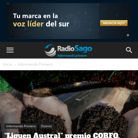
Inicio
Informando Primero
Informando Primero
Osorno
“Liquen Austral” premio CORFO,