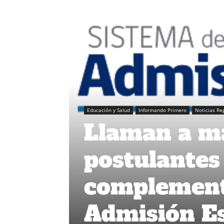
Educación y Salud
Informando Primero
Noticias Re
Llaman a ma
postulantes
complementa
Admisión Es