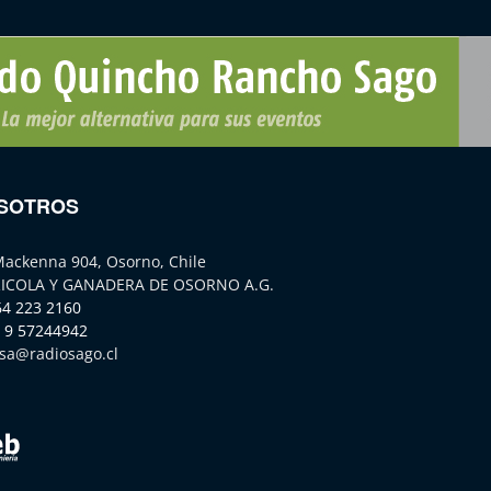
SOTROS
Mackenna 904, Osorno, Chile
ICOLA Y GANADERA DE OSORNO A.G.
64 223 2160
 9 57244942
sa@radiosago.cl