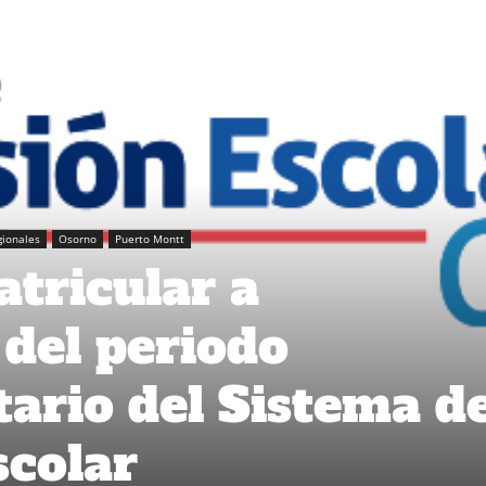
gionales
Osorno
Puerto Montt
tricular a
 del periodo
rio del Sistema d
colar