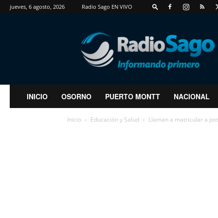
jueves, 6 agosto, 2026
Radio Sago EN VIVO
RadioSago
INICIO
OSORNO
PUERTO MONTT
NACIONAL
Inicio
Educación y Salud
Llaman a matricular a po