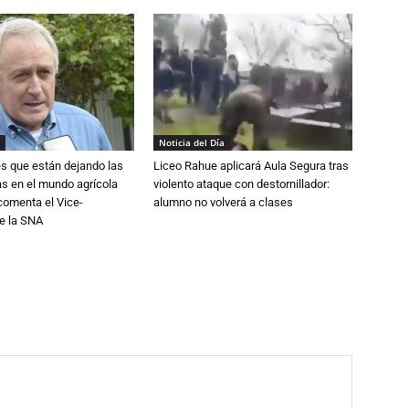
Noticia del Día
s que están dejando las
Liceo Rahue aplicará Aula Segura tras
ias en el mundo agrícola
violento ataque con destornillador:
 comenta el Vice-
alumno no volverá a clases
e la SNA