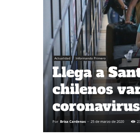
Actualidad
Informando Primero
Llega a San
chilenos va
coronavirus
Por
Brisa Cardenas
-
25 de marzo de 2020
2