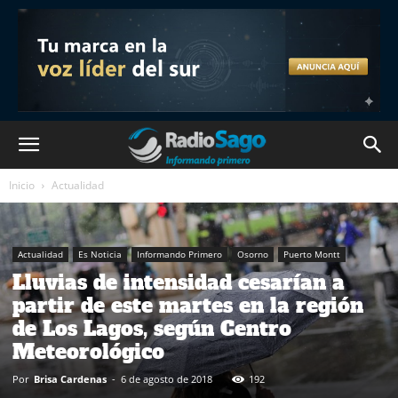
Inicio
Actualidad
Actualidad
Es Noticia
Informando Primero
Osorno
Puerto Montt
Lluvias de intensidad cesarían a
partir de este martes en la región
de Los Lagos, según Centro
Meteorológico
Por
Brisa Cardenas
-
6 de agosto de 2018
192