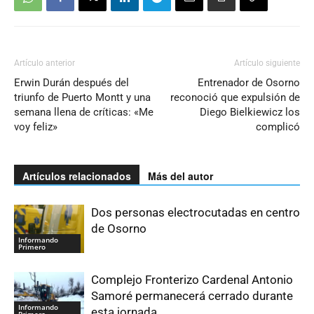
Artículo anterior
Artículo siguiente
Erwin Durán después del
Entrenador de Osorno
triunfo de Puerto Montt y una
reconoció que expulsión de
semana llena de críticas: «Me
Diego Bielkiewicz los
voy feliz»
complicó
Artículos relacionados
Más del autor
Dos personas electrocutadas en centro
de Osorno
Informando
Primero
Complejo Fronterizo Cardenal Antonio
Samoré permanecerá cerrado durante
Informando
esta jornada
Primero