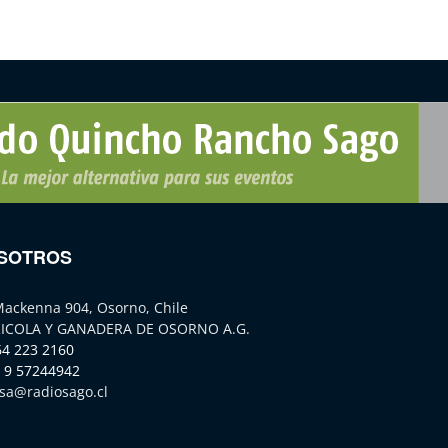
SOTROS
Mackenna 904, Osorno, Chile
ICOLA Y GANADERA DE OSORNO A.G.
64 223 2160
 9 57244942
sa@radiosago.cl