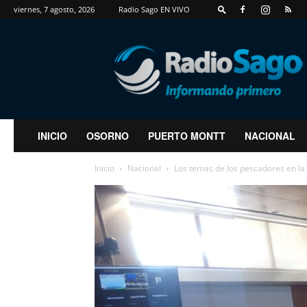
viernes, 7 agosto, 2026
Radio Sago EN VIVO
RadioSago
INICIO
OSORNO
PUERTO MONTT
NACIONAL
Inicio
Nacional
Los temas de los pescadores en la L