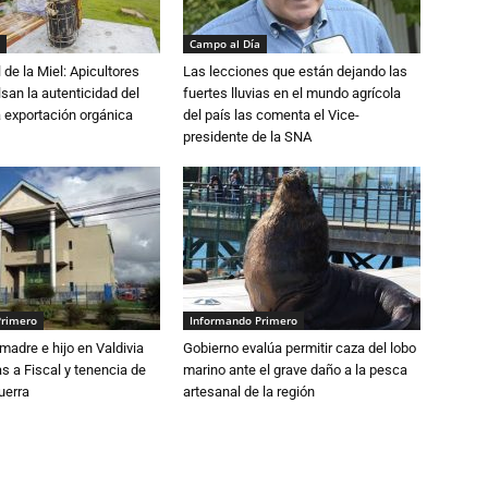
Campo al Día
 de la Miel: Apicultores
Las lecciones que están dejando las
lsan la autenticidad del
fuertes lluvias en el mundo agrícola
a exportación orgánica
del país las comenta el Vice-
presidente de la SNA
Primero
Informando Primero
adre e hijo en Valdivia
Gobierno evalúa permitir caza del lobo
 a Fiscal y tenencia de
marino ante el grave daño a la pesca
uerra
artesanal de la región