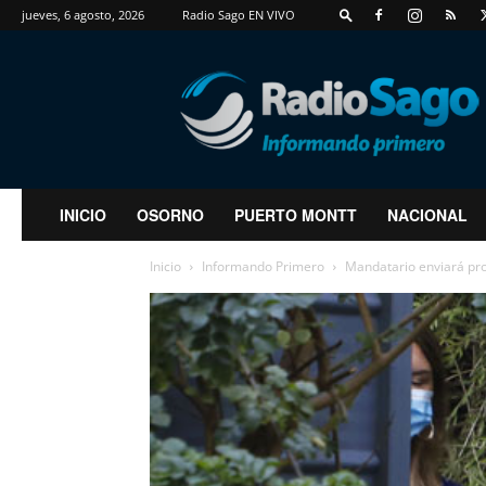
jueves, 6 agosto, 2026
Radio Sago EN VIVO
RadioSago
INICIO
OSORNO
PUERTO MONTT
NACIONAL
Inicio
Informando Primero
Mandatario enviará pro