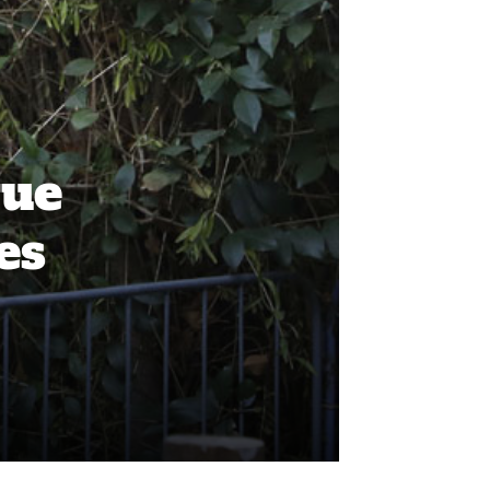
que
es