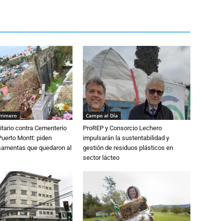
Primero
Campo al Día
tario contra Cementerio
ProREP y Consorcio Lechero
Puerto Montt: piden
impulsarán la sustentabilidad y
osamentas que quedaron al
gestión de residuos plásticos en
sector lácteo