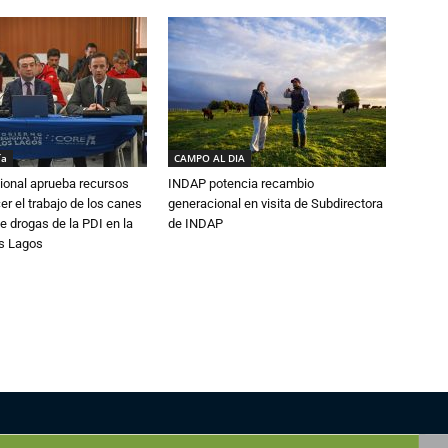
ía
CAMPO AL DIA
ional aprueba recursos
INDAP potencia recambio
er el trabajo de los canes
generacional en visita de Subdirectora
e drogas de la PDI en la
de INDAP
os Lagos