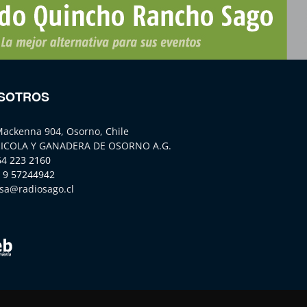
SOTROS
Mackenna 904, Osorno, Chile
ICOLA Y GANADERA DE OSORNO A.G.
64 223 2160
 9 57244942
sa@radiosago.cl