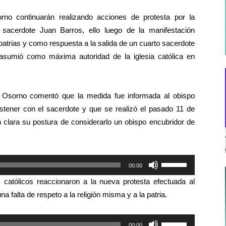
no continuarán realizando acciones de protesta por la
 sacerdote Juan Barros, ello luego de la manifestación
patrias y como respuesta a la salida de un cuarto sacerdote
 asumió como máxima autoridad de la iglesia católica en
 Osorno comentó que la medida fue informada al obispo
stener con el sacerdote y que se realizó el pasado 11 de
 clara su postura de considerarlo un obispo encubridor de
Utiliza
00:00
las
s católicos reaccionaron a la nueva protesta efectuada al
teclas
na falta de respeto a la religión misma y a la patria.
de
flecha
Utiliza
00:00