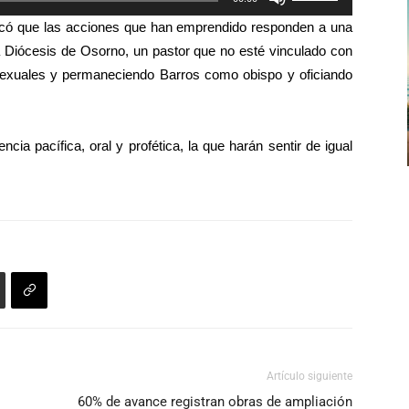
arriba/abajo
las
para
licó que las acciones que han emprendido responden a una
teclas
aumentar
la Diócesis de Osorno, un pastor que no esté vinculado con
de
o
exuales y permaneciendo Barros como obispo y oficiando
flecha
disminuir
arriba/abajo
el
para
volumen.
ia pacífica, oral y profética, la que harán sentir de igual
aumentar
o
disminuir
el
volumen.
Artículo siguiente
60% de avance registran obras de ampliación