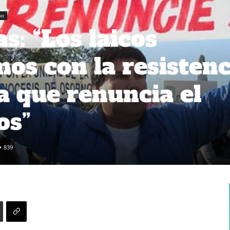
no
s: “Los laicos
os con la resistenc
a que renuncia el
os”
839