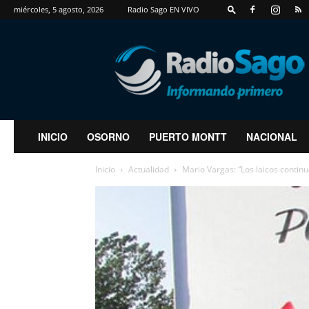
miércoles, 5 agosto, 2026
Radio Sago EN VIVO
RadioSago
INICIO
OSORNO
PUERTO MONTT
NACIONAL
Inicio
Actualidad
Mario Vargas: “Los laicos continu