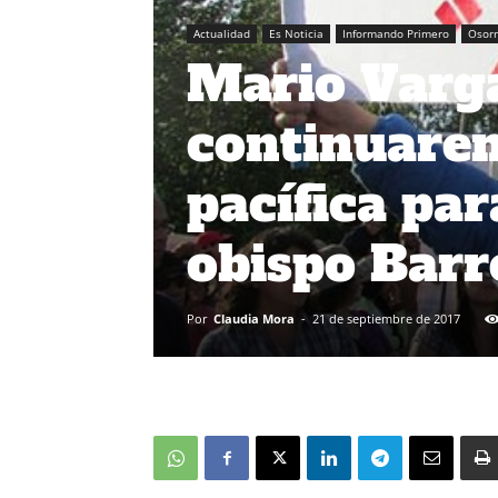
Actualidad
Es Noticia
Informando Primero
Osor
Mario Varga
continuarem
pacífica par
obispo Barr
Por
Claudia Mora
-
21 de septiembre de 2017