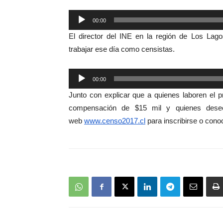
Reproductor
00:00
de
El director del INE en la región de Los Lago
audio
trabajar ese día como censistas.
Reproductor
00:00
de
Junto con explicar que a quienes laboren el p
audio
compensación de $15 mil y quienes desee
web
www.censo2017.cl
para inscribirse o cono