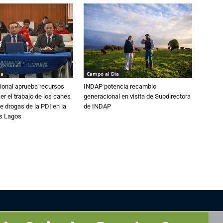
ía
Campo al Día
ional aprueba recursos
INDAP potencia recambio
er el trabajo de los canes
generacional en visita de Subdirectora
e drogas de la PDI en la
de INDAP
os Lagos