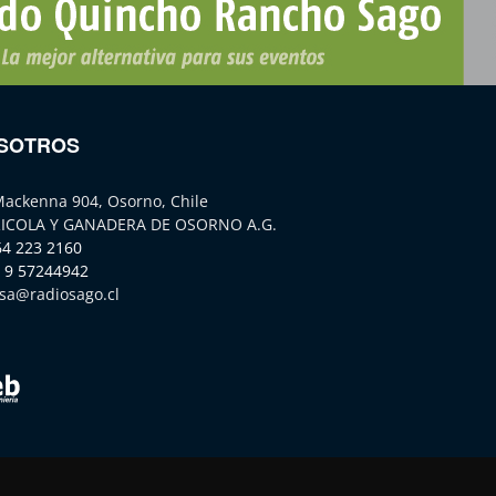
SOTROS
Mackenna 904, Osorno, Chile
ICOLA Y GANADERA DE OSORNO A.G.
64 223 2160
 9 57244942
sa@radiosago.cl