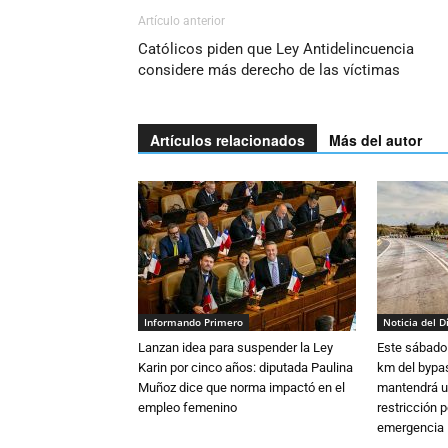
Artículo anterior
Católicos piden que Ley Antidelincuencia
considere más derecho de las víctimas
Artículos relacionados
Más del autor
Informando Primero
Noticia del D
Lanzan idea para suspender la Ley
Este sábado 
Karin por cinco años: diputada Paulina
km del bypas
Muñoz dice que norma impactó en el
mantendrá u
empleo femenino
restricción p
emergencia