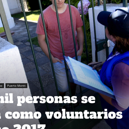
no
Puerto Montt
il personas se
n como voluntarios