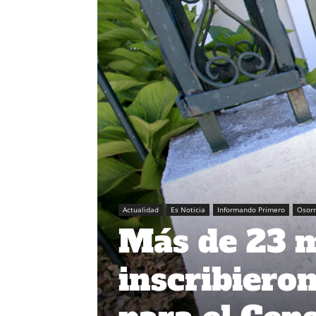
Actualidad
Es Noticia
Informando Primero
Osor
Más de 23 m
inscribiero