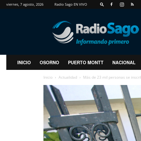
viernes, 7 agosto, 2026
Radio Sago EN VIVO
RadioSago
INICIO
OSORNO
PUERTO MONTT
NACIONAL
Inicio
Actualidad
Más de 23 mil personas se inscri