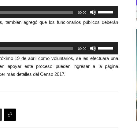
Utiliza
00:00
las
s, también agregó que los funcionarios públicos deberán
teclas
de
flecha
Utiliza
00:00
arriba/abajo
las
para
róximo 19 de abril como voluntarios, se les efectuará una
teclas
aumentar
n apoyar este proceso pueden ingresar a la página
de
o
cer más detalles del Censo 2017.
flecha
disminuir
arriba/abajo
el
para
volumen.
aumentar
o
disminuir
el
volumen.