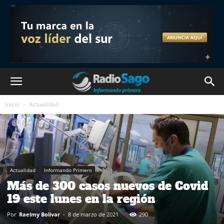
Inicio
Actualidad
Actualidad
Informando Primero
Más de 300 casos nuevos de Covid
19 este lunes en la región
Por
Raelmy Bolivar
-
8 de marzo de 2021
290