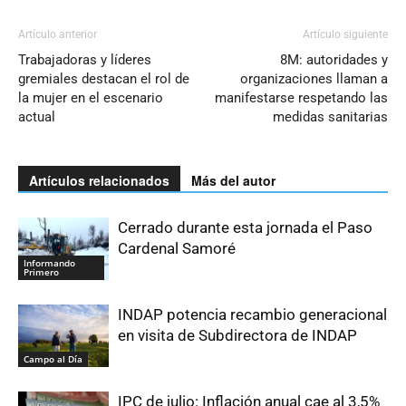
Artículo anterior
Artículo siguiente
Trabajadoras y líderes
8M: autoridades y
gremiales destacan el rol de
organizaciones llaman a
la mujer en el escenario
manifestarse respetando las
actual
medidas sanitarias
Artículos relacionados
Más del autor
Cerrado durante esta jornada el Paso
Cardenal Samoré
Informando
Primero
INDAP potencia recambio generacional
en visita de Subdirectora de INDAP
Campo al Día
IPC de julio: Inflación anual cae al 3,5%