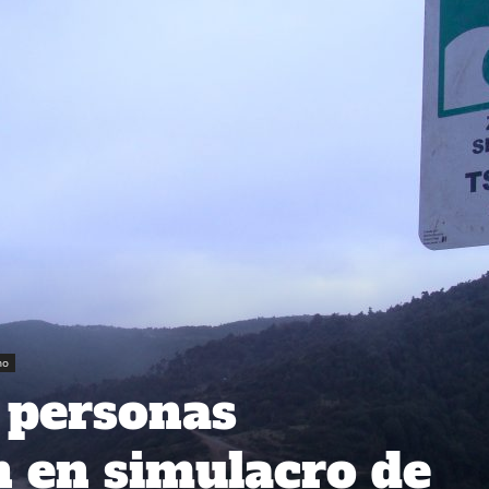
no
 personas
n en simulacro de