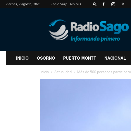
viernes, 7 agosto, 2026
Radio Sago EN VIVO
RadioSago
INICIO
OSORNO
PUERTO MONTT
NACIONAL
Inicio
Actualidad
Más de 500 personas participaro