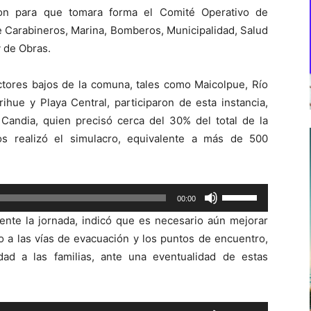
ron para que tomara forma el Comité Operativo de
 Carabineros, Marina, Bomberos, Municipalidad, Salud
 de Obras.
ctores bajos de la comuna, tales como Maicolpue, Río
ihue y Playa Central, participaron de esta instancia,
 Candia, quien precisó cerca del 30% del total de la
os realizó el simulacro, equivalente a más de 500
Utiliza
00:00
las
ente la jornada, indicó que es necesario aún mejorar
teclas
o a las vías de evacuación y los puntos de encuentro,
de
ad a las familias, ante una eventualidad de estas
flecha
arriba/abajo
para
Utiliza