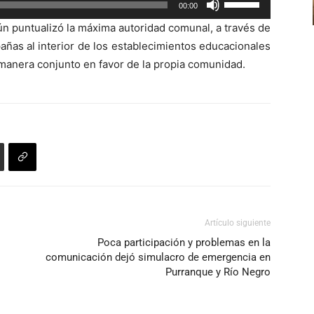
00:00
aumentar
las
o
n puntualizó la máxima autoridad comunal, a través de
teclas
disminuir
ñas al interior de los establecimientos educacionales
de
el
 manera conjunto en favor de la propia comunidad.
flecha
volumen.
arriba/abajo
para
aumentar
o
disminuir
el
volumen.
Artículo siguiente
Poca participación y problemas en la
comunicación dejó simulacro de emergencia en
Purranque y Río Negro