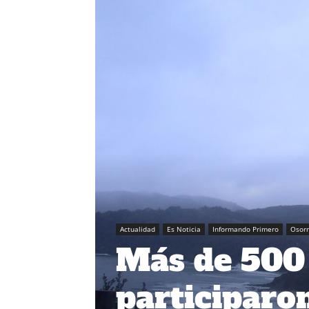
Actualidad
Es Noticia
Informando Primero
Osor
Más de 500
participaro