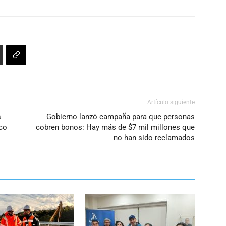
disminuir
el
volumen.
Artículo siguiente
s
Gobierno lanzó campaña para que personas
ico
cobren bonos: Hay más de $7 mil millones que
no han sido reclamados