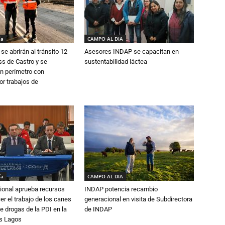
ía
CAMPO AL DIA
se abrirán al tránsito 12
Asesores INDAP se capacitan en
s de Castro y se
sustentabilidad láctea
n perímetro con
or trabajos de
ía
CAMPO AL DIA
ional aprueba recursos
INDAP potencia recambio
er el trabajo de los canes
generacional en visita de Subdirectora
e drogas de la PDI en la
de INDAP
os Lagos