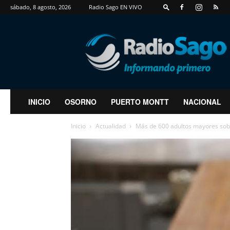
sábado, 8 agosto, 2026
Radio Sago EN VIVO
RadioSago
INICIO
OSORNO
PUERTO MONTT
NACIONAL
Inicio
Actualidad
Más de 600 adultos mayores sobr