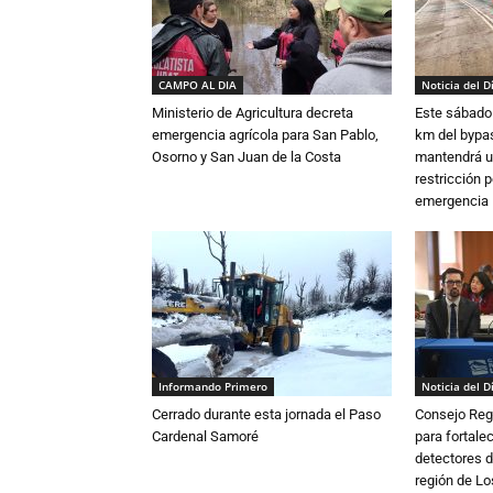
CAMPO AL DIA
Noticia del D
Ministerio de Agricultura decreta
Este sábado 
emergencia agrícola para San Pablo,
km del bypas
Osorno y San Juan de la Costa
mantendrá u
restricción p
emergencia
Informando Primero
Noticia del D
Cerrado durante esta jornada el Paso
Consejo Reg
Cardenal Samoré
para fortalec
detectores d
región de L