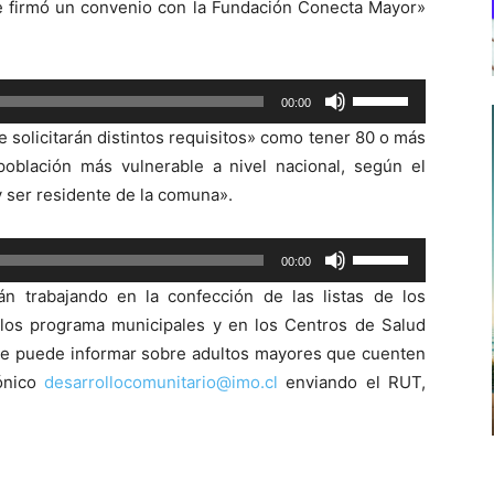
e firmó un convenio con la Fundación Conecta Mayor»
Utiliza
00:00
las
 solicitarán distintos requisitos» como tener 80 o más
teclas
oblación más vulnerable a nivel nacional, según el
de
y ser residente de la comuna».
flecha
arriba/abajo
Utiliza
00:00
para
las
aumentar
n trabajando en la confección de las listas de los
teclas
o
en los programa municipales y en los Centros de Salud
de
disminuir
 se puede informar sobre adultos mayores que cuenten
flecha
el
rónico
desarrollocomunitario@imo.cl
enviando el RUT,
arriba/abajo
volumen.
para
aumentar
o