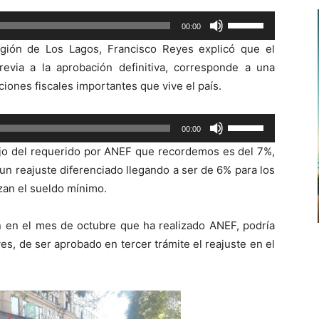
Utiliza
00:00
las
gión de Los Lagos, Francisco Reyes explicó que el
teclas
evia a la aprobación definitiva, corresponde a una
de
iones fiscales importantes que vive el país.
flecha
arriba/abajo
Utiliza
00:00
para
las
aumentar
ajo del requerido por ANEF que recordemos es del 7%,
teclas
o
n reajuste diferenciado llegando a ser de 6% para los
de
disminuir
zan el sueldo mínimo.
flecha
el
arriba/abajo
volumen.
ón en el mes de octubre que ha realizado ANEF, podría
para
ves, de ser aprobado en tercer trámite el reajuste en el
aumentar
o
disminuir
el