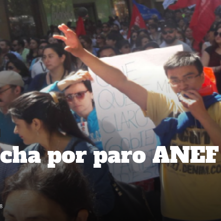
cha por paro ANEF
8