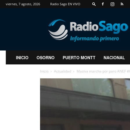
viernes, 7 agosto, 2026
Radio Sago EN VIVO
RadioSago
INICIO
OSORNO
PUERTO MONTT
NACIONAL
Inicio
Actualidad
Masiva marcha por paro ANEF #