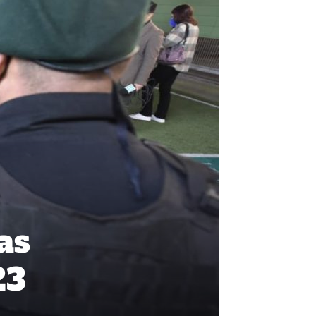
as
23