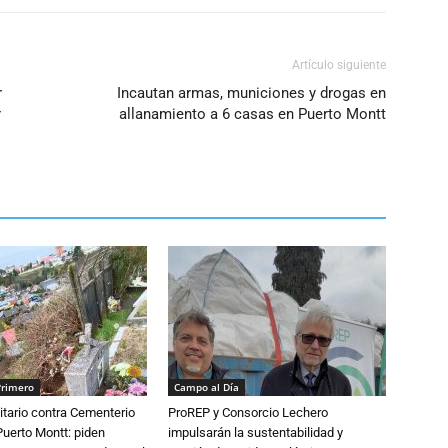
Artículo siguiente
r
Incautan armas, municiones y drogas en
r
allanamiento a 6 casas en Puerto Montt
Primero
Campo al Día
tario contra Cementerio
ProREP y Consorcio Lechero
Puerto Montt: piden
impulsarán la sustentabilidad y