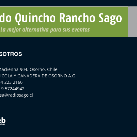
SOTROS
Mackenna 904, Osorno, Chile
ICOLA Y GANADERA DE OSORNO A.G.
64 223 2160
 9 57244942
sa@radiosago.cl