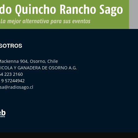
SOTROS
Mackenna 904, Osorno, Chile
ICOLA Y GANADERA DE OSORNO A.G.
64 223 2160
 9 57244942
sa@radiosago.cl