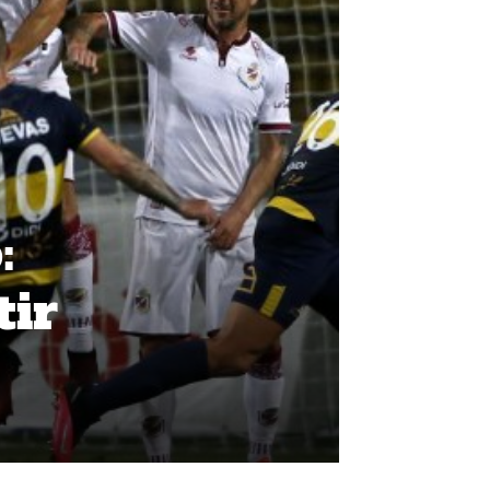
:
tir