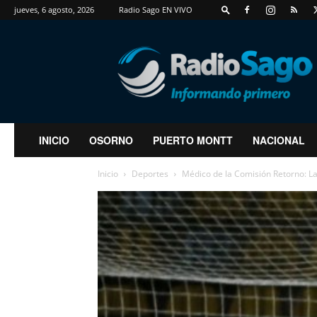
jueves, 6 agosto, 2026
Radio Sago EN VIVO
RadioSago
INICIO
OSORNO
PUERTO MONTT
NACIONAL
Inicio
Deportes
Médico de la Comisión Retorno: La 