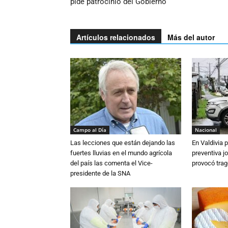
pide patrocinio del Gobierno
Artículos relacionados
Más del autor
Campo al Día
Nacional
Las lecciones que están dejando las
En Valdivia
fuertes lluvias en el mundo agrícola
preventiva j
del país las comenta el Vice-
provocó trag
presidente de la SNA