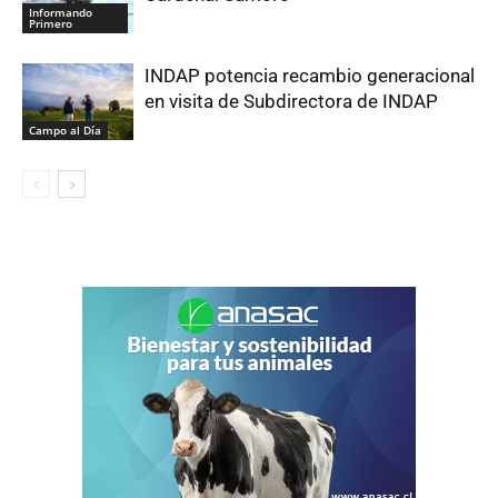
Informando
Primero
INDAP potencia recambio generacional
en visita de Subdirectora de INDAP
Campo al Día