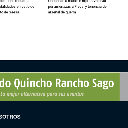
del Liceo Industrial
Condenan a madre e hijo en Valdivia
abilidades en patio de
por amenazas a Fiscal y tenencia de
to de Saesa
arsenal de guerra
SOTROS