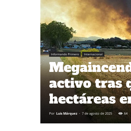
Informando Primero
Internacional
Megaincendi
activo tras
hectáreas en
Por
Luis Márquez
-
7 de agosto de 2025
64