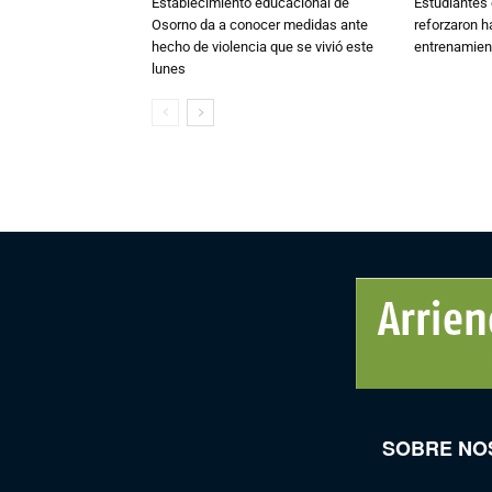
Establecimiento educacional de
Estudiantes 
Osorno da a conocer medidas ante
reforzaron h
hecho de violencia que se vivió este
entrenamien
lunes
SOBRE NO