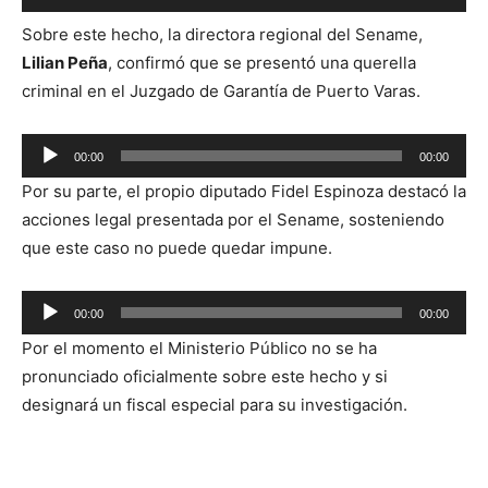
de
Sobre este hecho, la directora regional del Sename,
audio
Lilian Peña
, confirmó que se presentó una querella
criminal en el Juzgado de Garantía de Puerto Varas.
Reproductor
00:00
00:00
de
Por su parte, el propio diputado Fidel Espinoza destacó la
audio
acciones legal presentada por el Sename, sosteniendo
que este caso no puede quedar impune.
Reproductor
00:00
00:00
de
Por el momento el Ministerio Público no se ha
audio
pronunciado oficialmente sobre este hecho y si
designará un fiscal especial para su investigación.