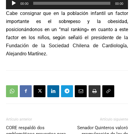
Reproductor
00:00
00:00
de
n la población infantil un factor
Cabe consignar que e
audio
importante es el sobrepeso y la obesidad,
posicionándonos en un “mal ranking» en cuanto a este
factor en los niños, según seña
ló el presidente de la
Fundación de la Sociedad Chilena de Cardiología,
Alejandro Martínez.
Artículo anterior
Artículo siguiente
CORE respaldó dos
Senador Quinteros valoró
emblemáticos proyectos para
promulgación de ley de