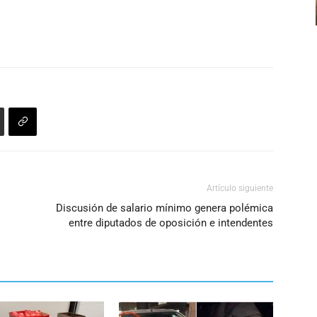
volumen.
arriba/abajo
para
aumentar
o
disminuir
el
volumen.
Artículo siguiente
Discusión de salario mínimo genera polémica
entre diputados de oposición e intendentes