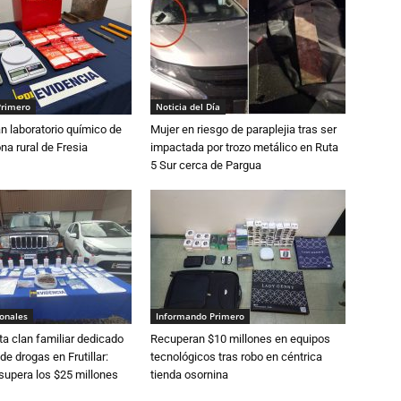
Primero
Noticia del Día
n laboratorio químico de
Mujer en riesgo de paraplejia tras ser
na rural de Fresia
impactada por trozo metálico en Ruta
5 Sur cerca de Pargua
ionales
Informando Primero
a clan familiar dedicado
Recuperan $10 millones en equipos
 de drogas en Frutillar:
tecnológicos tras robo en céntrica
supera los $25 millones
tienda osornina