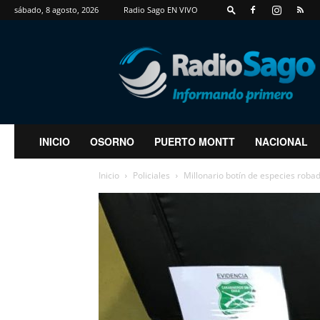
sábado, 8 agosto, 2026
Radio Sago EN VIVO
RadioSago
INICIO
OSORNO
PUERTO MONTT
NACIONAL
Inicio
Policiales
Millonario botín de especies roba