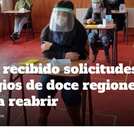
recibido solicitude
gios de doce region
a reabrir
896