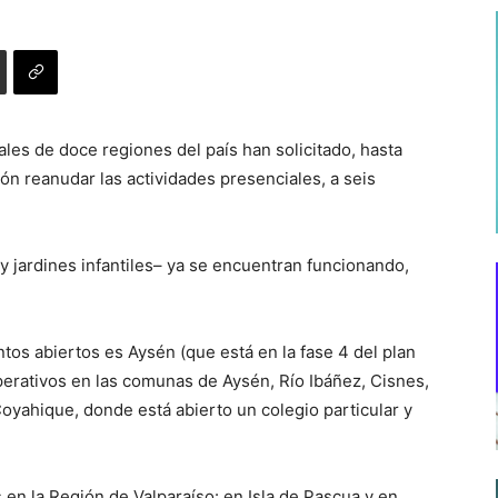
les de doce regiones del país han solicitado, hasta
ón reanudar las actividades presenciales, a seis
y jardines infantiles– ya se encuentran funcionando,
os abiertos es Aysén (que está en la fase 4 del plan
perativos en las comunas de Aysén, Río Ibáñez, Cisnes,
Coyahique, donde está abierto un colegio particular y
en la Región de Valparaíso: en Isla de Pascua y en