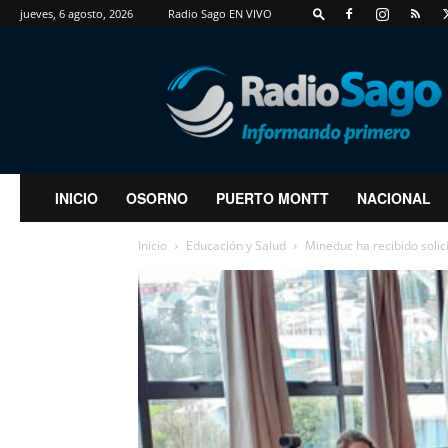
jueves, 6 agosto, 2026
Radio Sago EN VIVO
RadioSago
INICIO
OSORNO
PUERTO MONTT
NACIONAL
Inicio
Educación y Salud
Mineduc ha recibido solic