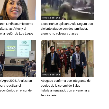
ía
Noticia del Día
Karen Lindh asumió como
Liceo Rahue aplicará Aula Segura tras
tura, las Artes y el
violento ataque con destornillador:
e la región de Los Lagos
alumno no volverá a clases
ía
Noticia del Día
l Agro 2026: Analizaran
Abogado confirma que integrante del
ara reactivar el
equipo de la seremi de Salud
económico en el sur de
habría amenazado con envenenar a
funcionaria