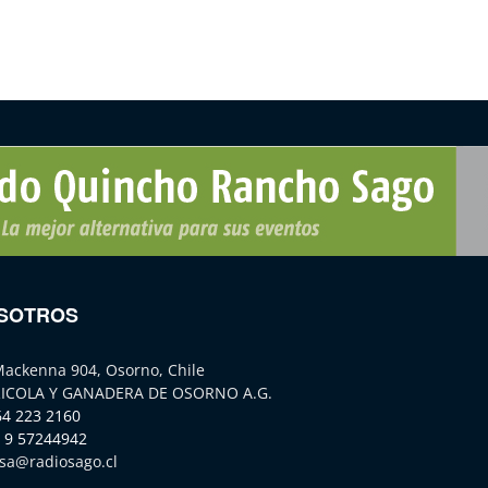
SOTROS
Mackenna 904, Osorno, Chile
ICOLA Y GANADERA DE OSORNO A.G.
64 223 2160
 9 57244942
sa@radiosago.cl