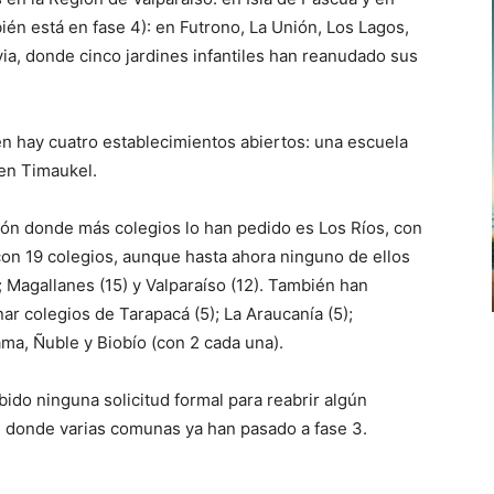
én está en fase 4): en Futrono, La Unión, Los Lagos,
via, donde cinco jardines infantiles han reanudado sus
én hay cuatro establecimientos abiertos: una escuela
 en Timaukel.
egión donde más colegios lo han pedido es Los Ríos, con
con 19 colegios, aunque hasta ahora ninguno de ellos
; Magallanes (15) y Valparaíso (12). También han
ar colegios de Tarapacá (5); La Araucanía (5);
ma, Ñuble y Biobío (con 2 cada una).
bido ninguna solicitud formal para reabrir algún
, donde varias comunas ya han pasado a fase 3.