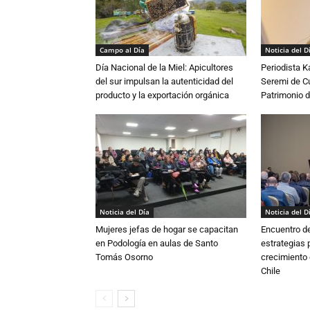
Campo al Día
Noticia del D
Día Nacional de la Miel: Apicultores
Periodista 
del sur impulsan la autenticidad del
Seremi de Cul
producto y la exportación orgánica
Patrimonio d
Noticia del Día
Noticia del D
Mujeres jefas de hogar se capacitan
Encuentro de
en Podología en aulas de Santo
estrategias p
Tomás Osorno
crecimiento 
Chile