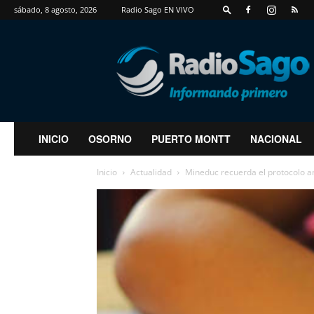
sábado, 8 agosto, 2026
Radio Sago EN VIVO
RadioSago
INICIO
OSORNO
PUERTO MONTT
NACIONAL
Inicio
Actualidad
Mineduc recuerda el protocolo an