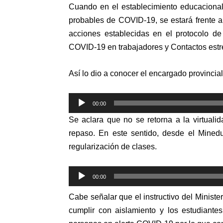
Cuando en el establecimiento educacional
probables de COVID-19, se estará frente a 
acciones establecidas en el protocolo de
COVID-19 en trabajadores y Contactos estr
Así lo dio a conocer el encargado provinci
Reproductor
00:00
de
Se aclara que no se retorna a la virtuali
audio
repaso. En este sentido, desde el Minedu
regularización de clases.
Reproductor
00:00
de
Cabe señalar que el instructivo del Ministe
audio
cumplir con aislamiento y los estudiante