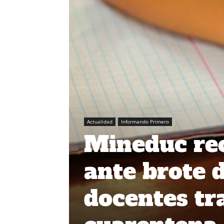
Actualidad
Informando Primero
Mineduc rec
ante brote 
docentes tr