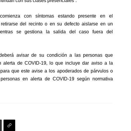
tinúan con sus clases presenciales”.
flecha
el
arriba/abajo
volumen.
para
 comienza con síntomas estando presente en el
aumentar
retirarse del recinto o en su defecto aislarse en un
o
ientras se gestiona la salida del caso fuera del
disminuir
el
volumen.
deberá avisar de su condición a las personas que
 alerta de COVID-19, lo que incluye dar aviso a la
l para que este avise a los apoderados de párvulos o
o personas en alerta de COVID-19 según normativa