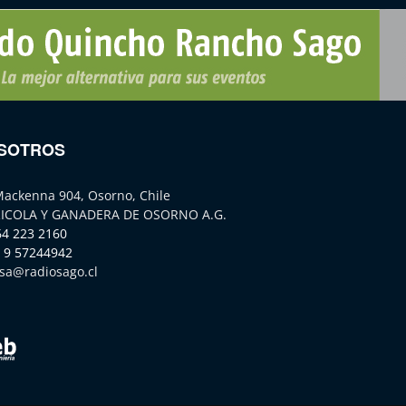
SOTROS
Mackenna 904, Osorno, Chile
ICOLA Y GANADERA DE OSORNO A.G.
64 223 2160
 9 57244942
sa@radiosago.cl