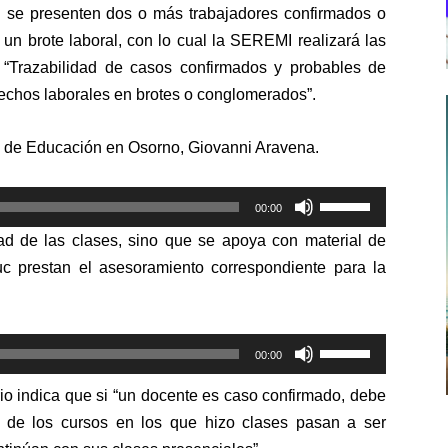
 se presenten dos o más trabajadores confirmados o
un brote laboral, con lo cual la SEREMI realizará las
 “Trazabilidad de casos confirmados y probables de
echos laborales en brotes o conglomerados”.
al de Educación en Osorno, Giovanni Aravena.
Utiliza
00:00
las
dad de las clases, sino que se apoya con material de
teclas
c prestan el asesoramiento correspondiente para la
de
flecha
arriba/abajo
Utiliza
para
00:00
las
aumentar
rio indica que si “un docente es caso confirmado, debe
teclas
o
s de los cursos en los que hizo clases pasan a ser
de
disminuir