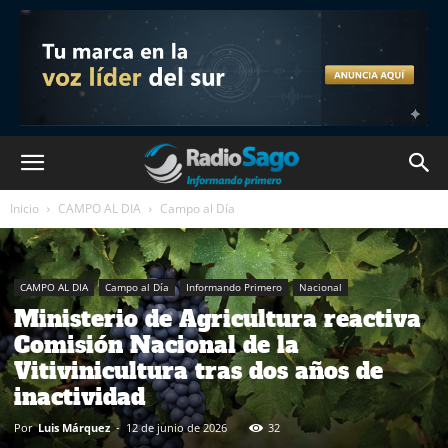
Inicio
CAMPO AL DIA
Campo al Día
CAMPO AL DIA
Campo al Día
Informando Primero
Nacional
Ministerio de Agricultura reactiva
Comisión Nacional de la
Vitivinicultura tras dos años de
inactividad
Por
Luis Márquez
-
12 de junio de 2026
32