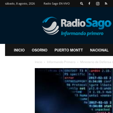
sábado, 8 agosto, 2026
Radio Sago EN VIVO
RadioSago
INICIO
OSORNO
PUERTO MONTT
NACIONAL
Inicio
Informando Primero
Ministerio de Defensa 