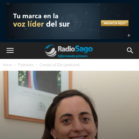
Inicio
Podcasts
Campo al Día (podcast)