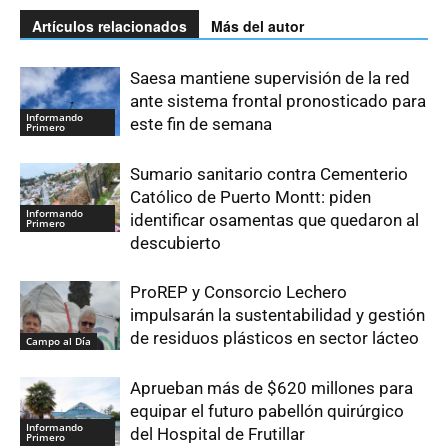
Artículos relacionados
Más del autor
Saesa mantiene supervisión de la red
ante sistema frontal pronosticado para
Informando
este fin de semana
Primero
Sumario sanitario contra Cementerio
Católico de Puerto Montt: piden
Informando
identificar osamentas que quedaron al
Primero
descubierto
ProREP y Consorcio Lechero
impulsarán la sustentabilidad y gestión
de residuos plásticos en sector lácteo
Campo al Día
Aprueban más de $620 millones para
equipar el futuro pabellón quirúrgico
Informando
del Hospital de Frutillar
Primero