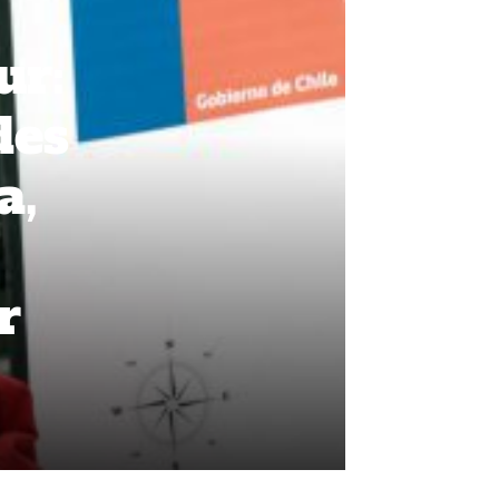
ur:
des
a,
r