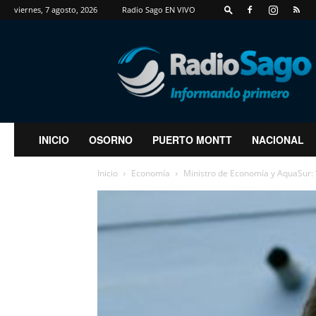
viernes, 7 agosto, 2026
Radio Sago EN VIVO
RadioSago
INICIO
OSORNO
PUERTO MONTT
NACIONAL
Inicio
Economía
Ministro de Economía y AquaSur: “