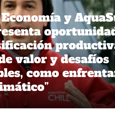
 Economía y AquaS
presenta oportunida
ificación productiv
de valor y desafíos
les, como enfrenta
limático”