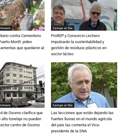
Primero
Campo al Día
tario contra Cementerio
ProREP y Consorcio Lechero
Puerto Montt: piden
impulsarán la sustentabilidad y
osamentas que quedaron al
gestión de residuos plásticos en
sector lácteo
Primero
Campo al Día
d de Osorno clarifica que
Las lecciones que están dejando las
alto tonelaje no pueden
fuertes lluvias en el mundo agrícola
 sector centro de Osorno
del país las comenta el Vice-
presidente de la SNA