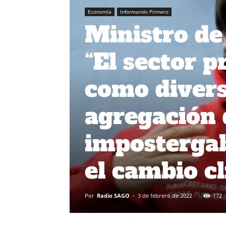
Economía
Informando Primero
Ministro de
“El sector 
como divers
agregación 
impostergab
el cambio c
Por
Radio SAGO
-
3 de febrero de 2022
172