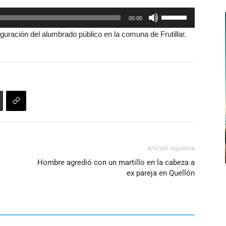
arriba/abajo
Utiliza
00:00
para
las
aumentar
auguración del alumbrado público en la comuna de Frutillar.
teclas
o
de
disminuir
flecha
el
arriba/abajo
volumen.
para
aumentar
o
disminuir
el
Artículo siguiente
volumen.
Hombre agredió con un martillo en la cabeza a
ex pareja en Quellón