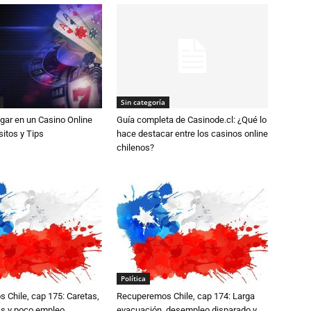
Sin categoría
gar en un Casino Online
Guía completa de Casinode.cl: ¿Qué lo
sitos y Tips
hace destacar entre los casinos online
chilenos?
Política
 Chile, cap 175: Caretas,
Recuperemos Chile, cap 174: Larga
as y poco empleo
evacuación, desempleo disparado y