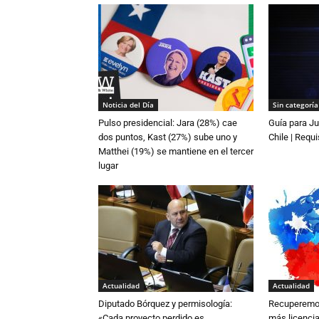
Noticia del Día
Sin categoría
Pulso presidencial: Jara (28%) cae
Guía para Ju
dos puntos, Kast (27%) sube uno y
Chile | Requi
Matthei (19%) se mantiene en el tercer
lugar
Actualidad
Actualidad
Diputado Bórquez y permisología:
Recuperemos
«Cada proyecto perdido es
más licenci