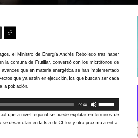
agos, el Ministro de Energía Andrés Rebolledo tras haber
 en la comuna de Frutillar, conversó con los micrófonos de
los avances que en materia energética se han implementado
oyectos que ya están en ejecución, los que buscan ser cada
 la población.
Utiliza
00:00
las
ial que a nivel regional se puede explotar en términos de
teclas
se desarrollan en la Isla de Chiloé y otro próximo a entrar
de
flecha