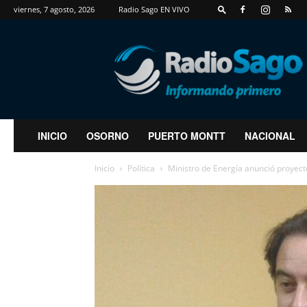
viernes, 7 agosto, 2026
Radio Sago EN VIVO
RadioSago
INICIO
OSORNO
PUERTO MONTT
NACIONAL
Inicio
Política
Ministro de Energía anunció proyect