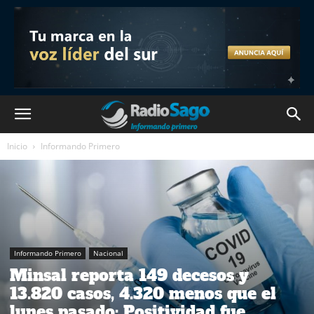
Inicio
Informando Primero
Informando Primero
Nacional
Minsal reporta 149 decesos y
13.820 casos, 4.320 menos que el
lunes pasado: Positividad fue