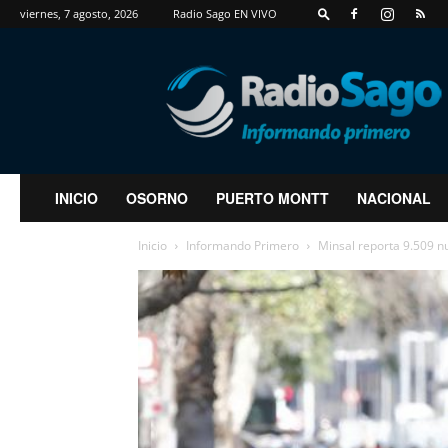
viernes, 7 agosto, 2026
Radio Sago EN VIVO
RadioSago
INICIO
OSORNO
PUERTO MONTT
NACIONAL
Inicio
Informando Primero
Minsal reporta 9.509 nu