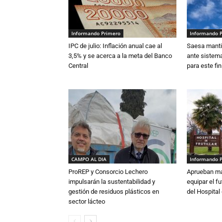
Informando Primero
Informando 
IPC de julio: Inflación anual cae al
Saesa mantie
3,5% y se acerca a la meta del Banco
ante sistema
Central
para este fi
CAMPO AL DIA
Informando 
ProREP y Consorcio Lechero
Aprueban má
impulsarán la sustentabilidad y
equipar el fu
gestión de residuos plásticos en
del Hospital 
sector lácteo