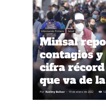
Informando Primero
Salud
Minsal repo
contagios y 
cifra récord
que va de l
Por
Raelmy Bolivar
-
19 de enero de 2022
12