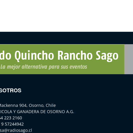
SOTROS
Mackenna 904, Osorno, Chile
ICOLA Y GANADERA DE OSORNO A.G.
64 223 2160
 9 57244942
sa@radiosago.cl