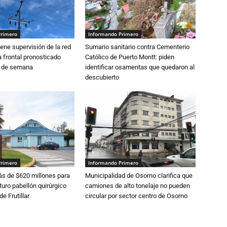
Primero
Informando Primero
ne supervisión de la red
Sumario sanitario contra Cementerio
 frontal pronosticado
Católico de Puerto Montt: piden
n de semana
identificar osamentas que quedaron al
descubierto
Primero
Informando Primero
s de $620 millones para
Municipalidad de Osorno clarifica que
turo pabellón quirúrgico
camiones de alto tonelaje no pueden
de Frutillar
circular por sector centro de Osorno