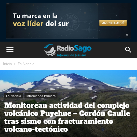
Inicio
Es Noticia
Es Noticia
Informando Primero
Monitorean actividad del complejo
volcánico Puyehue – Cordón Caulle
tras sismo con fracturamiento
volcano-tectónico