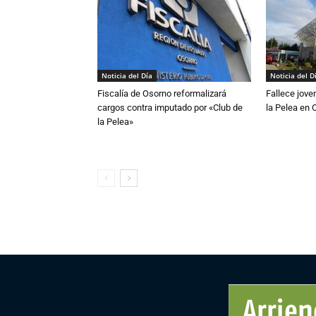
Noticia del Día
Noticia del D
Fiscalía de Osorno reformalizará
Fallece jove
cargos contra imputado por «Club de
la Pelea en 
la Pelea»