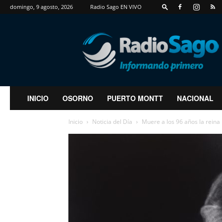
domingo, 9 agosto, 2026
Radio Sago EN VIVO
RadioSago
INICIO
OSORNO
PUERTO MONTT
NACIONAL
Inicio
Noticia del Día
Muere a los 96 años la reina I