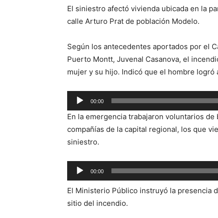
El siniestro afectó vivienda ubicada en la 
calle Arturo Prat de población Modelo.
Según los antecedentes aportados por el 
Puerto Montt, Juvenal Casanova, el incendio
mujer y su hijo. Indicó que el hombre logró 
Reproductor
00:00
de
En la emergencia trabajaron voluntarios de
audio
compañías de la capital regional, los que vie
siniestro.
Reproductor
00:00
de
El Ministerio Público instruyó la presencia d
audio
sitio del incendio.