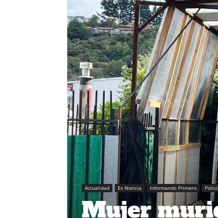
Actualidad
Es Noticia
Informando Primero
Polic
Mujer murió