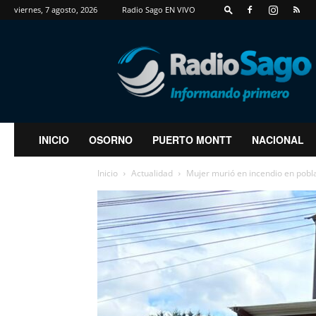
viernes, 7 agosto, 2026
Radio Sago EN VIVO
RadioSago
INICIO
OSORNO
PUERTO MONTT
NACIONAL
Inicio
Actualidad
Mujer murió en incendio en pobl