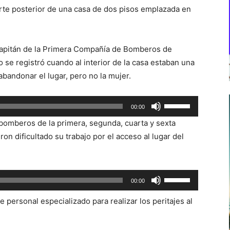
parte posterior de una casa de dos pisos emplazada en
Capitán de la Primera Compañía de Bomberos de
 se registró cuando al interior de la casa estaban una
abandonar el lugar, pero no la mujer.
Utiliza
00:00
las
 bomberos de la primera, segunda, cuarta y sexta
teclas
ron dificultado su trabajo por el acceso al lugar del
de
flecha
arriba/abajo
Utiliza
00:00
para
las
aumentar
e personal especializado para realizar los peritajes al
teclas
o
de
disminuir
flecha