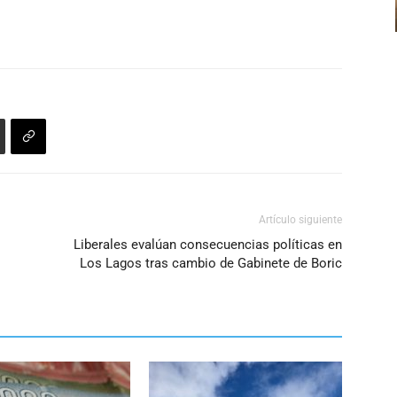
el
arriba/abajo
volumen.
para
aumentar
o
disminuir
el
volumen.
Artículo siguiente
Liberales evalúan consecuencias políticas en
Los Lagos tras cambio de Gabinete de Boric