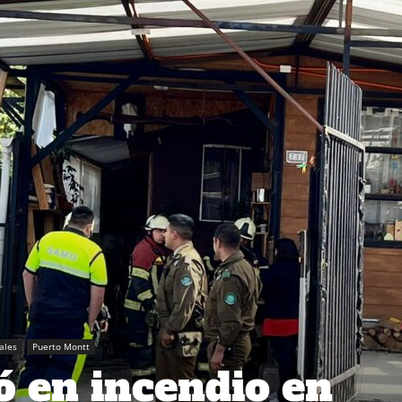
iales
Puerto Montt
 en incendio en