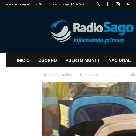
viernes, 7 agosto, 2026
Radio Sago EN VIVO
RadioSago
INICIO
OSORNO
PUERTO MONTT
NACIONAL
Inicio
Actualidad
Multas por no usar sillas infantil