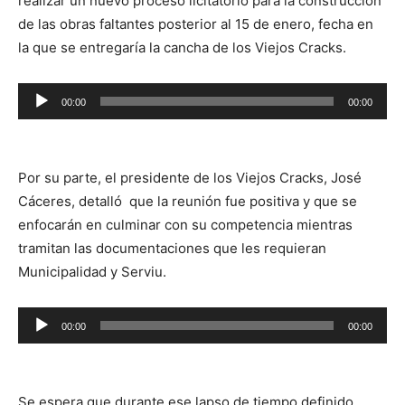
realizar un nuevo proceso licitatorio para la construcción
de las obras faltantes posterior al 15 de enero, fecha en
la que se entregaría la cancha de los Viejos Cracks.
Reproductor
00:00
00:00
de
audio
Por su parte, el presidente de los Viejos Cracks, José
Cáceres, detalló que la reunión fue positiva y que se
enfocarán en culminar con su competencia mientras
tramitan las documentaciones que les requieran
Municipalidad y Serviu.
Reproductor
00:00
00:00
de
audio
Se espera que durante ese lapso de tiempo definido