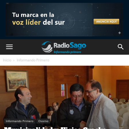
Inicio
Informando Primero
Informando Primero
Osorno