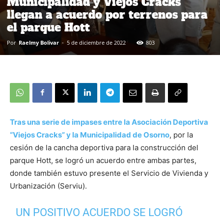
Municipalidad y Viejos Cracks
llegan a acuerdo por terrenos para
el parque Hott
Por
Raelmy Bolivar
-
5 de diciembre de 2022
803
Tras una serie de impases entre la Asociación Deportiva
“Viejos Cracks” y la Municipalidad de Osorno
, por la
cesión de la cancha deportiva para la construcción del
parque Hott, se logró un acuerdo entre ambas partes,
donde también estuvo presente el Servicio de Vivienda y
Urbanización (Serviu).
UN POSITIVO ACUERDO SE LOGRÓ