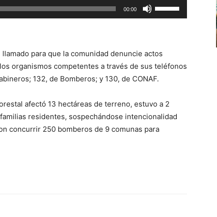
Utiliza
00:00
o
las
disminuir
teclas
el
de
volumen.
u llamado para que la comunidad denuncie actos
flecha
 los organismos competentes a través de sus teléfonos
arriba/abajo
abineros; 132, de Bomberos; y 130, de CONAF.
para
aumentar
orestal afectó 13 hectáreas de terreno, estuvo a 2
o
 familias residentes, sospechándose intencionalidad
disminuir
eron concurrir 250 bomberos de 9 comunas para
el
volumen.