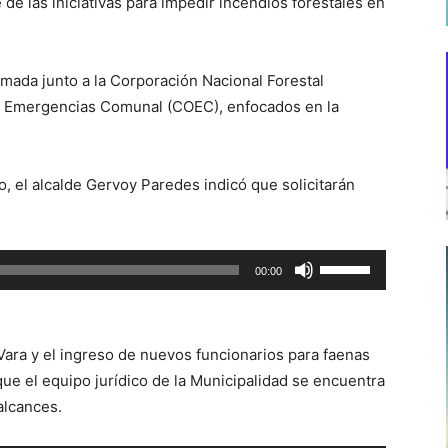
 de las iniciativas para impedir incendios forestales en
rmada junto a la Corporación Nacional Forestal
e Emergencias Comunal (COEC), enfocados en la
o, el alcalde Gervoy Paredes indicó que solicitarán
Utiliza
00:00
las
teclas
de
 Vara y el ingreso de nuevos funcionarios para faenas
flecha
que el equipo jurídico de la Municipalidad se encuentra
arriba/abajo
alcances.
para
aumentar