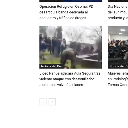
Operación Refugio en Osorno: PDI
Día Nacional
desarticula banda dedicada al
del sur impu
secuestro y tráfico de drogas
producto y l
Noticia del Día
Noticia del D
Liceo Rahue aplicará Aula Segura tras
Mujeres jefa
violento ataque con destornillador:
en Podología
alumno no volverá a clases
Tomás Osor