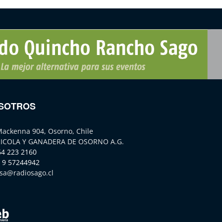
SOTROS
Mackenna 904, Osorno, Chile
ICOLA Y GANADERA DE OSORNO A.G.
64 223 2160
 9 57244942
sa@radiosago.cl