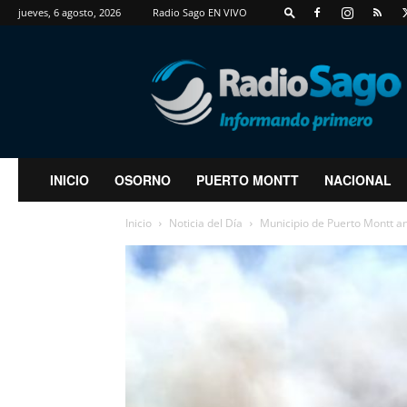
jueves, 6 agosto, 2026
Radio Sago EN VIVO
RadioSago
INICIO
OSORNO
PUERTO MONTT
NACIONAL
Inicio
Noticia del Día
Municipio de Puerto Montt an