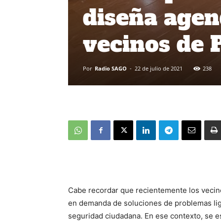
diseña agen
vecinos de 
Por
Radio SAGO
-
22 de julio de 2021
238
Cabe recordar que recientemente los vecino
en demanda de soluciones de problemas liga
seguridad ciudadana. En ese contexto, se es