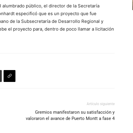
volumen.
 alumbrado público, el director de la Secretaría
flecha
onhardt especificó que es un proyecto que fue
arriba/abajo
ano de la Subsecretaría de Desarrollo Regional y
para
be el proyecto para, dentro de poco llamar a licitación
aumentar
o
disminuir
el
volumen.
Artículo siguiente
Gremios manifestaron su satisfacción y
valoraron el avance de Puerto Montt a fase 4