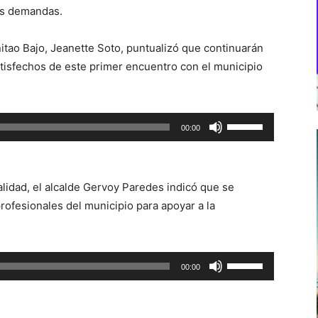
as demandas.
itao Bajo, Jeanette Soto, puntualizó que continuarán
isfechos de este primer encuentro con el municipio
Utiliza
00:00
las
teclas
de
lidad, el alcalde Gervoy Paredes indicó que se
flecha
profesionales del municipio para apoyar a la
arriba/abajo
para
aumentar
Utiliza
00:00
o
las
disminuir
teclas
el
de