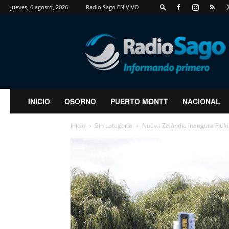
jueves, 6 agosto, 2026
Radio Sago EN VIVO
RadioSago
INICIO
OSORNO
PUERTO MONTT
NACIONAL
Inicio
Sin categoría
Nueva Zelandia inaugura Field 