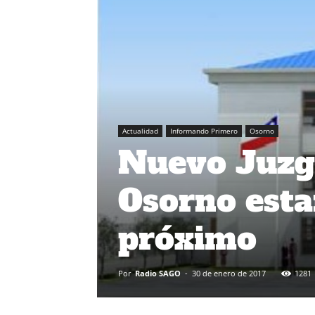
Actualidad
Informando Primero
Osorno
Nuevo Juzga
Osorno esta
próximo
Por
Radio SAGO
-
30 de enero de 2017
1281