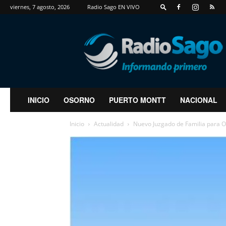
viernes, 7 agosto, 2026
Radio Sago EN VIVO
RadioSago
INICIO
OSORNO
PUERTO MONTT
NACIONAL
Inicio
Actualidad
Nuevo Juzgado de Familia para Os