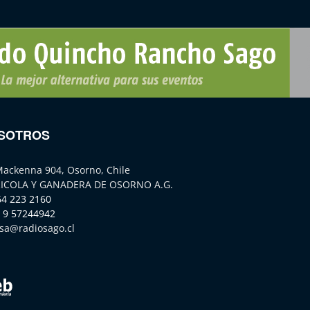
SOTROS
Mackenna 904, Osorno, Chile
ICOLA Y GANADERA DE OSORNO A.G.
64 223 2160
 9 57244942
sa@radiosago.cl