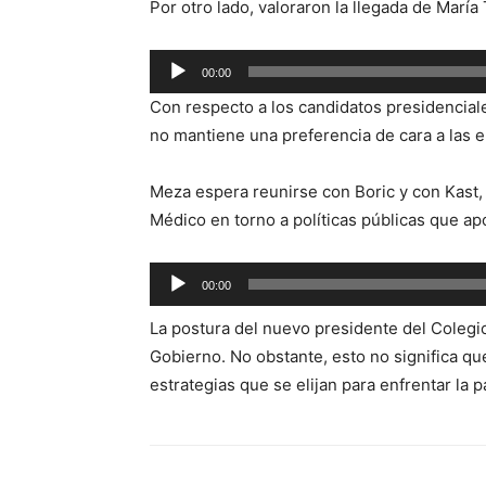
Por otro lado, valoraron la llegada de María
Reproductor
00:00
de
Con respecto a los candidatos presidenciale
audio
no mantiene una preferencia de cara a las e
Meza espera reunirse con Boric y con Kast, 
Médico en torno a políticas públicas que apo
Reproductor
00:00
de
La postura del nuevo presidente del Coleg
audio
Gobierno. No obstante, esto no significa qu
estrategias que se elijan para enfrentar la 