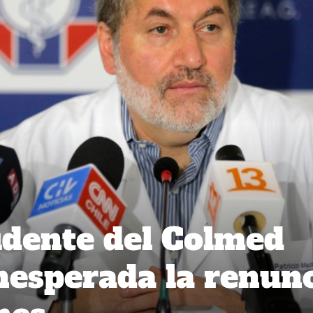
dente del Colmed
inesperada la renun