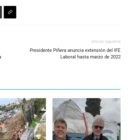
o
disminuir
el
volumen.
Artículo siguiente
Presidente Piñera anuncia extensión del IFE
a
Laboral hasta marzo de 2022