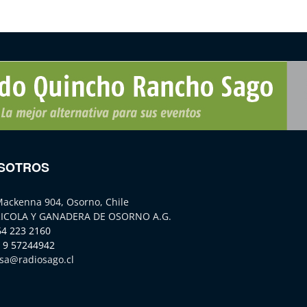
SOTROS
Mackenna 904, Osorno, Chile
ICOLA Y GANADERA DE OSORNO A.G.
64 223 2160
 9 57244942
sa@radiosago.cl