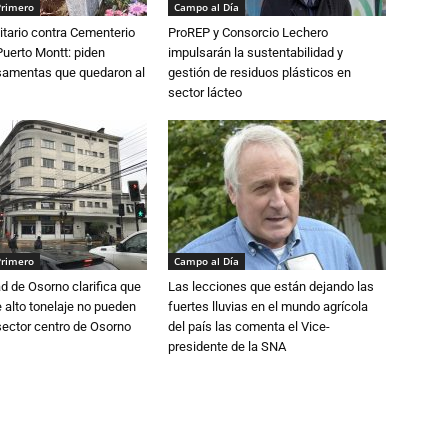
Primero
Campo al Día
tario contra Cementerio
ProREP y Consorcio Lechero
Puerto Montt: piden
impulsarán la sustentabilidad y
osamentas que quedaron al
gestión de residuos plásticos en
sector lácteo
Primero
Campo al Día
d de Osorno clarifica que
Las lecciones que están dejando las
alto tonelaje no pueden
fuertes lluvias en el mundo agrícola
 sector centro de Osorno
del país las comenta el Vice-
presidente de la SNA