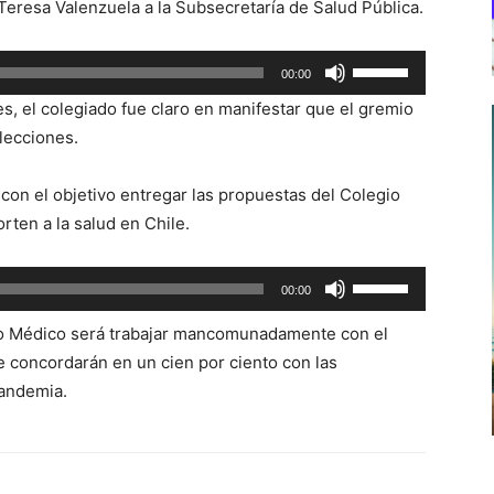
 Teresa Valenzuela a la Subsecretaría de Salud Pública.
Utiliza
00:00
las
s, el colegiado fue claro en manifestar que el gremio
teclas
lecciones.
de
flecha
con el objetivo entregar las propuestas del Colegio
arriba/abajo
rten a la salud en Chile.
para
aumentar
Utiliza
00:00
o
las
disminuir
io Médico será trabajar mancomunadamente con el
teclas
el
e concordarán en un cien por ciento con las
de
volumen.
pandemia.
flecha
arriba/abajo
para
aumentar