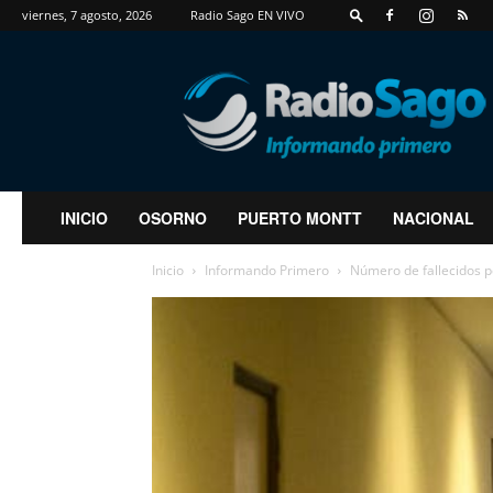
viernes, 7 agosto, 2026
Radio Sago EN VIVO
RadioSago
INICIO
OSORNO
PUERTO MONTT
NACIONAL
Inicio
Informando Primero
Número de fallecidos p