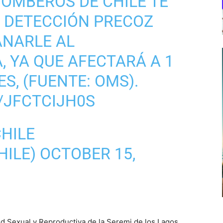
𝗘: BOMBEROS DE CHILE TE
 DETECCIÓN PRECOZ
ANARLE AL
A
, YA QUE AFECTARÁ A 1
S, (FUENTE: OMS).
/JFCTCIJH0S
HILE
HILE)
OCTOBER 15,
d Sexual y Reproductiva de la Seremi de los Lagos,