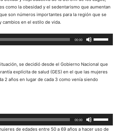
tores como la obesidad y el sedentarismo que aumentan
y que son números importantes para la región que se
cambios en el estilo de vida.
Utiliza
00:00
las
teclas
de
 situación, se decidió desde el Gobierno Nacional que
flecha
rantía explícita de salud (GES) en el que las mujeres
arriba/abajo
da 2 años en lugar de cada 3 como venía siendo
para
aumentar
o
disminuir
el
Utiliza
00:00
volumen.
las
 mujeres de edades entre 50 a 69 años a hacer uso de