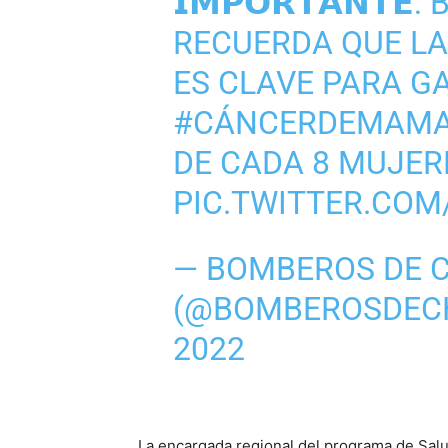
𝗜𝗠𝗣𝗢𝗥𝗧𝗔𝗡𝗧
RECUERDA QUE LA
ES CLAVE PARA G
#CÁNCERDEMAM
DE CADA 8 MUJERE
PIC.TWITTER.COM
— BOMBEROS DE C
(@BOMBEROSDEC
2022
La encargada regional del programa de Salu