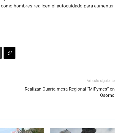
teclas
es como hombres realicen el autocuidado para aumentar
de
flecha
arriba/abajo
para
aumentar
o
disminuir
el
volumen.
Artículo siguiente
Realizan Cuarta mesa Regional “MiPymes” en
Osorno