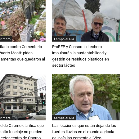
Primero
Campo al Día
tario contra Cementerio
ProREP y Consorcio Lechero
Puerto Montt: piden
impulsarán la sustentabilidad y
osamentas que quedaron al
gestión de residuos plásticos en
sector lácteo
Primero
Campo al Día
d de Osorno clarifica que
Las lecciones que están dejando las
alto tonelaje no pueden
fuertes lluvias en el mundo agrícola
 sector centro de Osorno
del país las comenta el Vice-